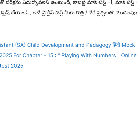
్నలతో పరీక్షను ఎదుర్కోవలసి ఉంటుంది, కాబట్టి మాక్ టెస్ట్ -1, మాక్ టె
ఫ్రెష్ చేయండి , ఇదే ప్రాక్టీస్ టెస్ట్ మీకు కొత్త / వేరే ప్రశ్నలతో మొదలవ
stant (SA) Child Development and Pedagogy हिंदी Mock 
025 For Chapter - 15 : " Playing With Numbers " Online
test 2025