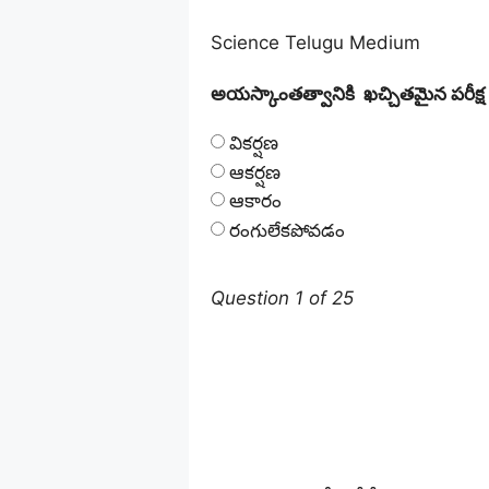
Science Telugu Medium
అయస్కాంతత్వానికి
ఖచ్చితమైన
పరీక్ష
వికర్షణ
ఆకర్షణ
ఆకారం
రంగులేకపోవడం
Question 1 of 25