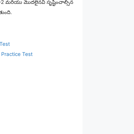
స్ట్ -2 మరియు మొదలైనవి సృష్టించాల్సిన
ుతుంది.
Test
 Practice Test